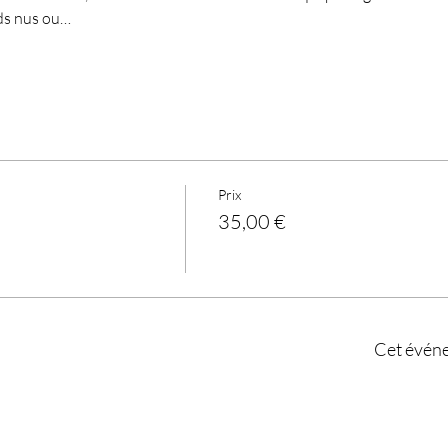
eds nus ou…
Prix
35,00 €
Cet évén