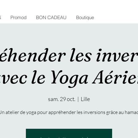
S
Promod
BON CADEAU
Boutique
éhender les inver
vec le Yoga Aéri
sam. 29 oct.
  |  
Lille
Un atelier de yoga pour appréhender les inversions grâce au hamac