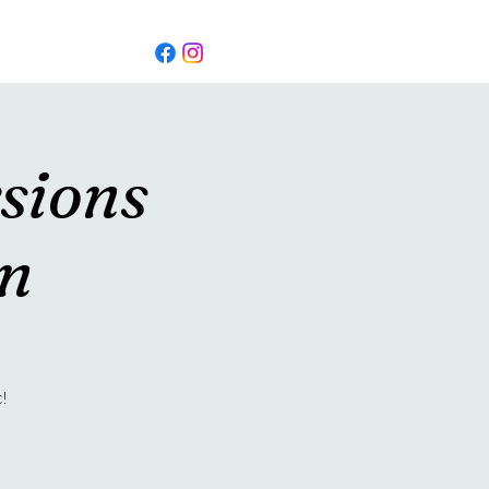
sions
en
!