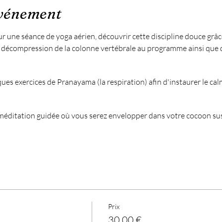
événement
r une séance de yoga aérien, découvrir cette discipline douce grâ
décompression de la colonne vertébrale au programme ainsi que d
s exercices de Pranayama (la respiration) afin d'instaurer le calme
e méditation guidée où vous serez envelopper dans votre cocoon sus
r déjà pratiqué le Yoga ou le Yoga aérien pour participer.
re tapis de yoga
Prix
30,00 €