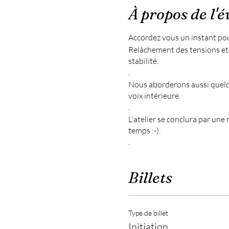
À propos de l'
Accordez vous un instant pou
Relâchement des tensions et 
stabilité.
.
Nous aborderons aussi quelque
voix intérieure.
.
L'atelier se conclura par un
temps :-).
.
Il n’est pas nécessaire d’avoi
.
Billets
Tarif : 30€ / personne
N'hésitez pas à apporter vot
Type de billet
Initiation