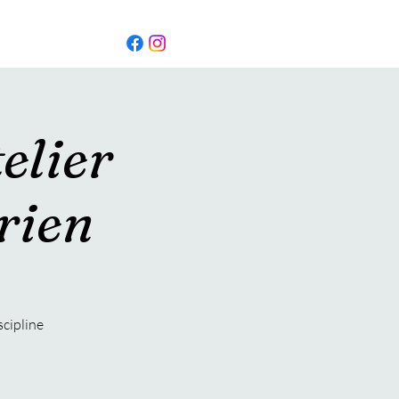
elier
rien
scipline