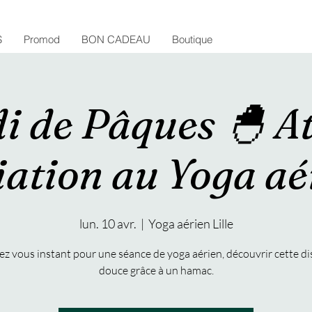
S
Promod
BON CADEAU
Boutique
i de Pâques 🐣 At
tiation au Yoga aé
lun. 10 avr.
  |  
Yoga aérien Lille
z vous instant pour une séance de yoga aérien, découvrir cette di
douce grâce à un hamac.