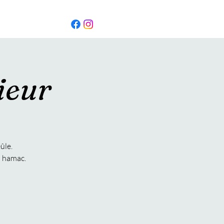
ieur
ûle.
un hamac.