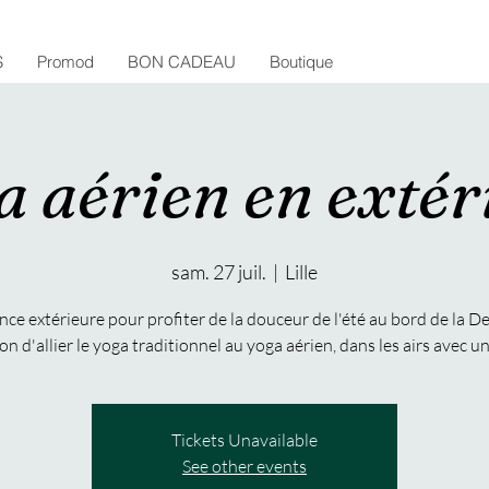
S
Promod
BON CADEAU
Boutique
a aérien en extér
sam. 27 juil.
  |  
Lille
nce extérieure pour profiter de la douceur de l'été au bord de la De
on d'allier le yoga traditionnel au yoga aérien, dans les airs avec 
Tickets Unavailable
See other events