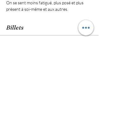
On se sent moins fatigué, plus posé et plus 
présent à soi-même et aux autres.
Billets
Vente expirée
Type de billet
Yoga Class
Prix
6,00 €
Partager cet événement