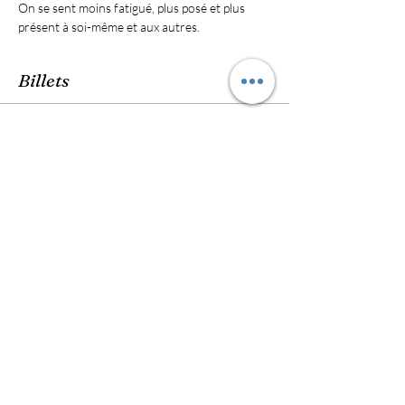
On se sent moins fatigué, plus posé et plus 
présent à soi-même et aux autres.
Billets
Vente expirée
Type de billet
Yoga Class
Prix
6,00 €
Partager cet événement